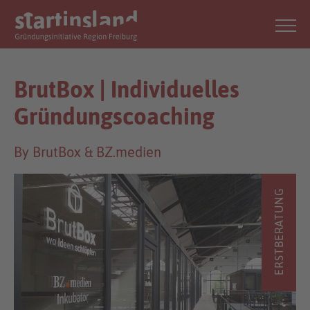
BrutBox | Individuelles
Gründungscoaching
By BrutBox & BZ.medien
ERSTBERATUNG