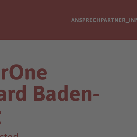
ANSPRECHPARTNER_IN
erOne
ard Baden-
g