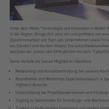
Unter dem Motto "Technologie und Innovation in Baden-W
in der Region. Bringe dich aktiv ein und profitiere von e
Zusammenarbeit von Start-ups, Unternehmen sowie Forsc
am Standort und darüber hinaus! Die zukunftsweisendst
zeichnen wir zudem seit 1998 jährlich mit dem "CyberO
Deine Vorteile als bwcon Mitglied im Überblick:
Networking und Kontaktvermittlung bei unseren Konf
Roundtables und Workshops Expertenaustausch in Spec
Hightech-Branche-
Unterstützung bei Projektkooperationen und Förder
Zugang zu Spezialisten für Gründungs- und Wachstums
Zugang zu bedeutenden Investoren und starken Fina