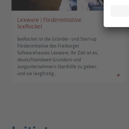
Lexware | Förderinitiative
lexRocket
lexRocket ist die Gründer- und Start-up
Förderinitiative des Freiburger
Softwarehauses Lexware. Ihr Ziel ist es,
deutschlandweit Gründern und
Jungunternehmern Starthilfe zu geben
und sie langfristig…