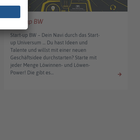
Start-up BW
Start-up BW – Dein Navi durch das Start-
up Universum … Du hast Ideen und
Talente und willst mit einer neuen
Geschäftsidee durchstarten? Starte mit
jeder Menge Löwinnen- und Löwen-
Power! Die gibt es…