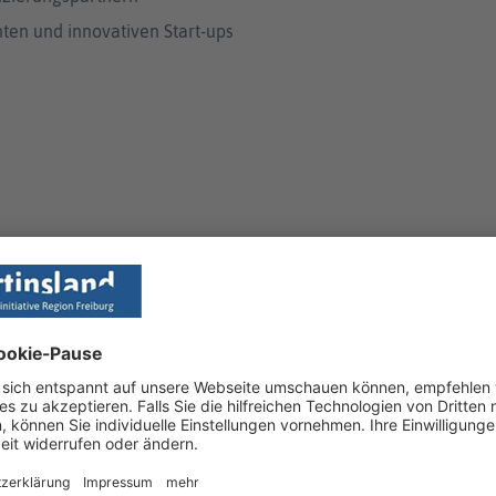
en und innovativen Start-ups
uch interessieren
VERBÄNDE