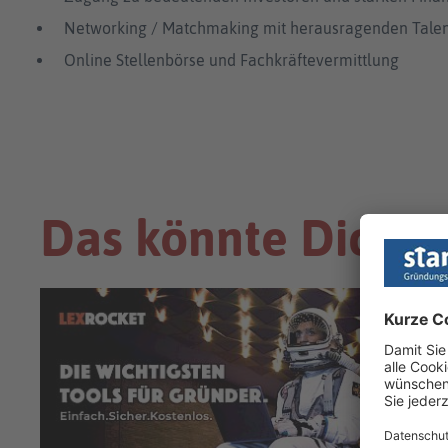
Networking / Matchmaking mit herausragenden Talent
Online Stellenbörse und Fachkräftevermittlung
Das könnte Dich a
VERBÄNDE