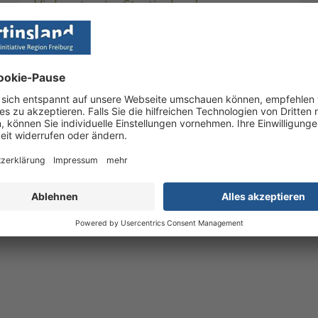
Viel zu tun im Startinsland
Monthly
Alle, die sich für Gründer/innen und
Startups engagieren, treffen sich einmal
im Monat im Startinsland #Monthly. Und
es war wieder viel los und einiges zu tun.