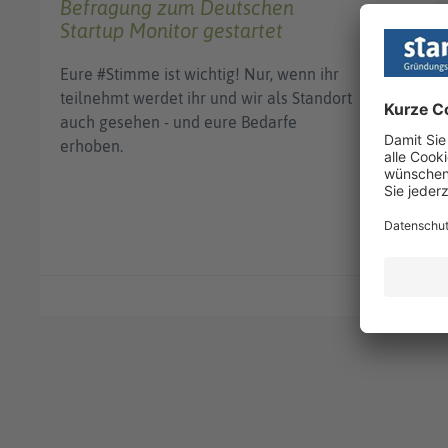
Befragung zum Deutschen
Startup Monitor gestartet
Eure #Stimme ist wichtig! Nur, wenn ihr
teilnehmt werdet ihr und wir als Standort
auch gesehen - und eure Bedarfe
erhoben.