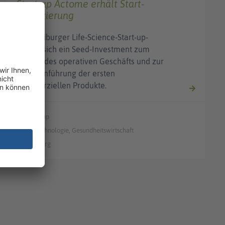
Start-up Actome erhält Start-
Finanzierung
Das Freiburger Life‐Science‐Start‐up‐
sichert sich ein Seed‐Investment zum
Aufbau des operativen Geschäfts und zur
Markteinführung der ersten
kommerziellen Produkte.
Start-up
Biotechnologie, Gesundheitswirtschaft
Freiburg