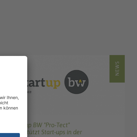
NEWS
Start-up BW "Pro-Tect"
unterstützt Start-ups in der