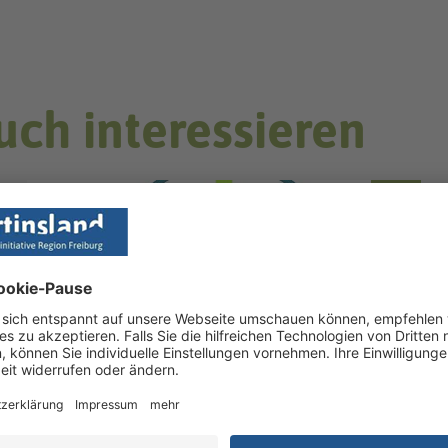
uch interessieren
NEWS
Startup | Energy - Perspektive
wechseln, Horizont erweitern