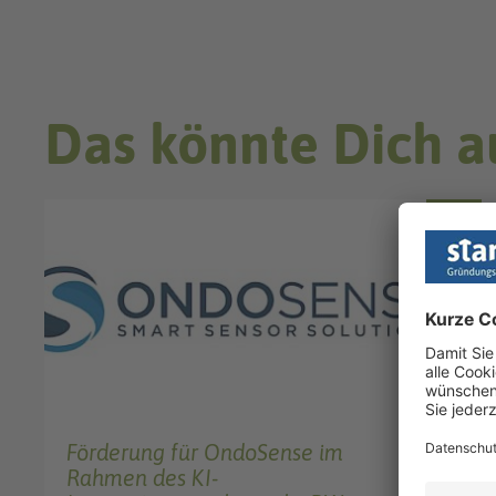
Das könnte Dich a
NEWS
Förderung für OndoSense im
Rahmen des KI-