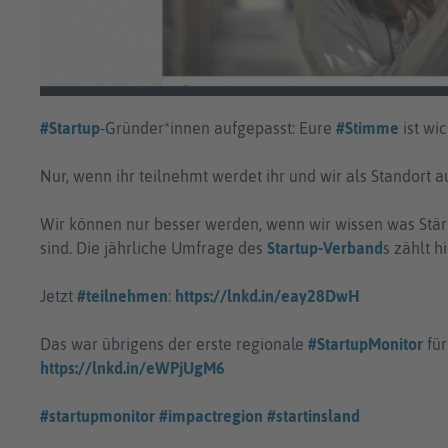
#Startup
-Gründer*innen aufgepasst: Eure
#Stimme
ist wi
Nur, wenn ihr teilnehmt werdet ihr und wir als Standort 
Wir können nur besser werden, wenn wir wissen was Stä
sind. Die jährliche Umfrage des
Startup-Verband
s zählt h
Jetzt
#teilnehmen
:
https://lnkd.in/eay28DwH
Das war übrigens der erste regionale
#StartupMonitor
für
https://lnkd.in/eWPjUgM6
#startupmonitor
#impactregion
#startinsland