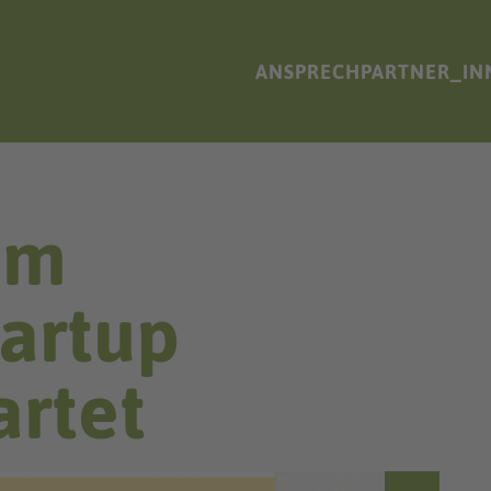
ANSPRECHPARTNER_IN
um
artup
artet