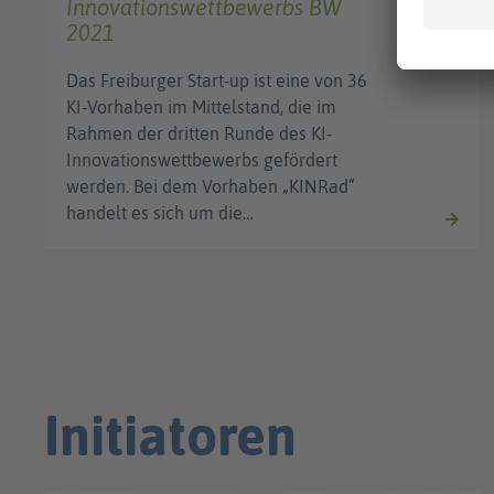
Innovationswettbewerbs BW
2021
Das Freiburger Start-up ist eine von 36
KI-Vorhaben im Mittelstand, die im
Rahmen der dritten Runde des KI-
Innovationswettbewerbs gefördert
werden. Bei dem Vorhaben „KINRad“
handelt es sich um die…
Initiatoren