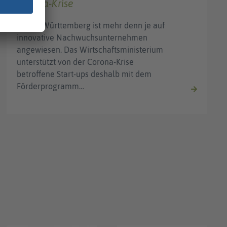
Corona-Krise
Baden-Württemberg ist mehr denn je auf
innovative Nachwuchsunternehmen
angewiesen. Das Wirtschaftsministerium
unterstützt von der Corona-Krise
betroffene Start-ups deshalb mit dem
Förderprogramm…