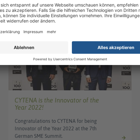
uch interessieren
NEWS
CYTENA is the Innovator of the
Year 2022!
Congratulations to CYTENA for being
Innovator of the Year 2022 at the 7th
German SME Summit.