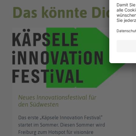
Das könnte Dich a
NEWS
Neues Innovationsfestival für
den Südwesten
Das erste „Käpsele Innovation Festival“
startet im Sommer. Diesen Sommer wird
Freiburg zum Hotspot für visionäre