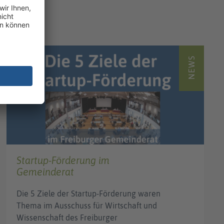
NEWS
Startup-Förderung im
Gemeinderat
Die 5 Ziele der Startup-Förderung waren
Thema im Ausschuss für Wirtschaft und
Wissenschaft des Freiburger