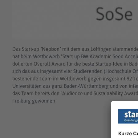
Das Start-up "Neobon" mit dem aus Löffingen stammende
hat beim Wettbewerb "Start-up BW Academic Seed Acceler
dotierten Overall Award für die beste Startup-Idee in 
sich das aus insgesamt vier Studierenden (Hochschule Of
bestehende Team im Wettbewerb gegen insgesamt 92 T
Universitäten aus ganz Baden-Württemberg und von inte
das Team bereits den "Audience und Sustainability Award
Freiburg gewonnen