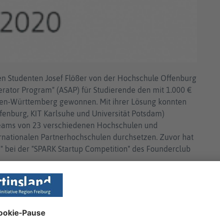
n Studenten Josef Flößer von der Hochschule Offenburg
ator Program" (ASAP) für Studierende den mit 1.000 €
Baden-Württemberg gewonnen. Mit ihrer Lösung konnten
fenburg, KIT Karlsuhe und Universität Potsdam)
eams von 23 verschiedenen Hochschulen und
rnationalen Partnerhochschulen durchsetzen. Zuvor hat
" bei der "SPARK Startup Competition" des Founderclub