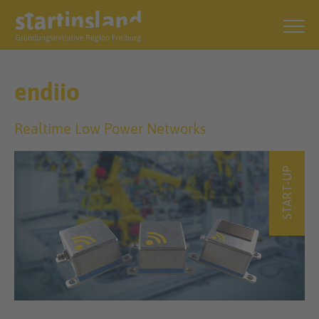
endiio
Realtime Low Power Networks
START-UP