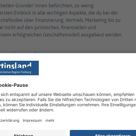
entiellen Gründer*innen befürchten, zu wenig
rsten Einblick in alle wichtigen Aspekte, die du bei der
häftsidee über Finanzierung, Vertrieb, Marketing bis zu
nicht auf den juristischen, finanziellen und
u einem erfolgreichen Geschäftsmodell ausgebaut werden
rojekt starten kannst.
rnehmer, Gründungsberater der Uni Freiburg