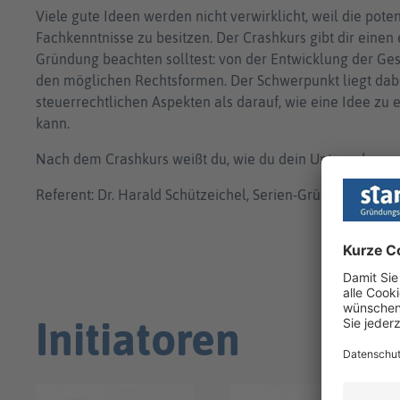
Viele gute Ideen werden nicht verwirklicht, weil die pot
Fachkenntnisse zu besitzen. Der Crashkurs gibt dir einen e
Gründung beachten solltest: von der Entwicklung der Gesc
den möglichen Rechtsformen. Der Schwerpunkt liegt dabei 
steuerrechtlichen Aspekten als darauf, wie eine Idee z
kann.
Nach dem Crashkurs weißt du, wie du dein Unternehmensp
Referent: Dr. Harald Schützeichel, Serien-Gründer, Unte
Initiatoren