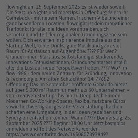
flownight am 25. September 2025 Es ist wieder soweit!
Die Start-up Nights und meetUps in Offenburg feiern ihr
Comeback - mit neuem Namen, frischem Vibe und einer
ganz besonderen Location. flownight ist dein monatlicher
Treffpunkt für alle, die Ideen vorantreiben, sich
vernetzen und Teil der regionalen Gründungszene sein
wollen. Dich erwarten inspirierende Impulse aus der
Start-up-Welt, kühle Drinks, gute Musik und ganz viel
Raum für Austausch auf Augenhöhe. ???? Für wen?
Gründer:innen, Start-ups, Selbstständige, Studierende,
Innovations-Enthusiast:innen, Gründungsinteressierte &
alle, die Lust auf neue Perspektiven haben. ???? Wo? Im
flow1986 - dem neuen Zentrum für Gründung, Innovation
& Technologie. Am alten Schlachthof 14, 77652
Offenburg Das im September eröffnete Gebäude bietet
auf über 5.000 m² Raum für mehr als 30 Unternehmen –
von kreativen Start-ups bis hin zu Deep-Tech-Firmen.
Modernen Co-Working-Spaces, flexibel nutzbare Büros
sowie hochwertig ausgestatte Veranstaltungsflächen
schaffen eine Umgebung, in der Ideen gedeihen und
Synergien entstehen können. Wann? ????️ Donnerstag, 25.
September 2025 ???? Beginn: 18:00 Uhr Jetzt kostenlos
anmelden und Teil des Netzwerks werden:
https://www.eventbrite.de/e/1650807893849?