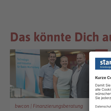
Das könnte Dich a
FINANZIERUNG
bwcon | Finanzierungsberatung