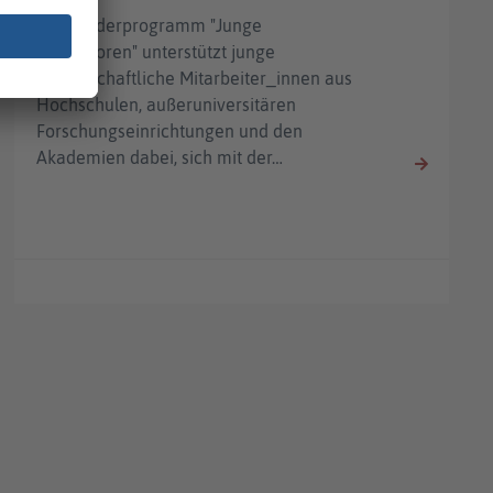
Das Förderprogramm "Junge
Innovatoren" unterstützt junge
wissenschaftliche Mitarbeiter_innen aus
Hochschulen, außeruniversitären
Forschungseinrichtungen und den
Akademien dabei, sich mit der…