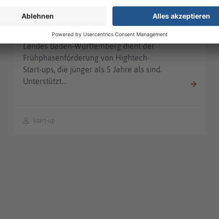
Start-up"
Der Innovationsgutschein "Hightech
Start-up" des Zuschussprogramms des
Landes Baden-Württemberg dient der
Frühphasenförderung von Hightech-
Start-ups, die jünger als 5 Jahre als sind.
Unterstützt…
Start-up