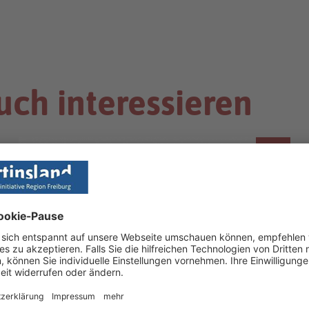
uch interessieren
FINANZIERUNG
Innovationsgutschein "Hightech