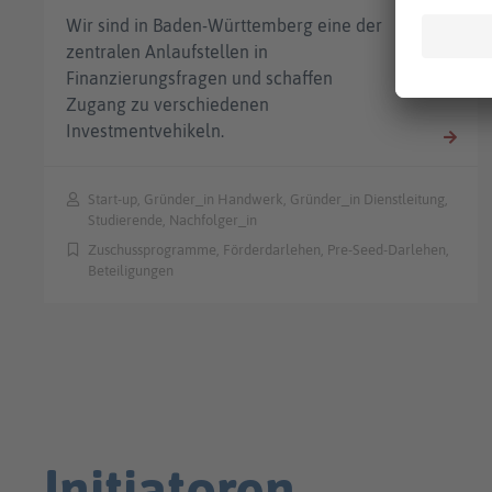
Wir sind in Baden-Württemberg eine der
zentralen Anlaufstellen in
Finanzierungsfragen und schaffen
Zugang zu verschiedenen
Investmentvehikeln.
Start-up, Gründer_in Handwerk, Gründer_in Dienstleitung,
Studierende, Nachfolger_in
Zuschussprogramme, Förderdarlehen, Pre-Seed-Darlehen,
Beteiligungen
Initiatoren