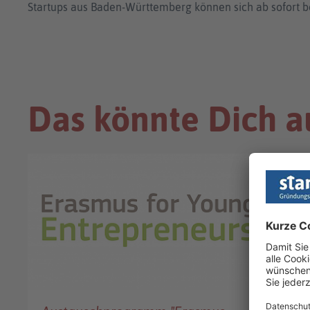
Startups aus Baden-Württemberg können sich ab sofort b
Das könnte Dich a
FINANZIERUNG