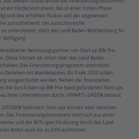
lt. Aus diesem Grund wurde das Finanzierungsinstrument
ist ein Förderinstrument, das in einer frühen Phase
 aufgrund des erhöhten Risikos und der ungewissen
ens zurückhaltend. Um aussichtsreiche
zu unterstützen, stellt das Land Baden-Württemberg für
r Verfügung.
editierter Betreuungspartner von Start-up BW Pre-
ps. Diese können ab sofort über das Land Baden-
rhalten. Das Finanzierungsprogramm unterstützt
en Darlehen mit Wandeloption. Bis Ende 2020 sollen
rg ausgeschüttet werden. Neben der finanziellen
 die durch Start-up BW Pre-Seed geförderten Start-ups
fbau ihrer Unternehmen durch >SMART> GREEN betreut.
 200.000€ kalkuliert. Start-ups können aber zwischen
. Das Finanzierungsinstrument setzt sich aus einer
nvestor und der 80%-igen Förderung durch das Land
en Anteil auch bis zu 50% aufstocken.