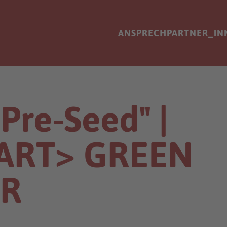
ANSPRECHPARTNER_IN
Pre-Seed" |
MART> GREEN
OR