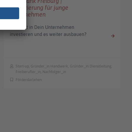
Volksbank Freiburg |
Finanzierung für junge
Unternehmen
Du willst in Dein Unternehmen
investieren und es weiter ausbauen?
Start-up, Gründer_in Handwerk, Gründer_in Dienstleitung,
Freiberufler_in, Nachfolger_in
Förderdarlehen