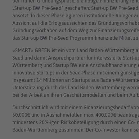
der frühen Gründungsphase, die nötige Finanzierung feh
„Start-up BW Pre-Seed“ geschaffen. Start-up BW Pre-Seed 
ansetzt. In dieser Phase agieren institutionelle Anleger
Aussicht auf die Erfolgsaussichten des Gründungsvorhab
Gründungsvorhaben auf dem Weg zur Finanzierungsreife 
das Start-up BW Pre-Seed Programm finanzielle Mittel zu
>SMART> GREEN ist ein vom Land Baden-Württemberg akkr
Seed und damit Ansprechpartner für interessierte Start-u
Württemberg und Startup BW eine Anschubfinanzierung e
innovative Startups in der Seed-Phase mit einem günstig
insgesamt 14 Millionen an Startups aus Baden-Württembe
Unterstützung durch das Land Baden-Württemberg werden
bei der Arbeit an ihren Geschäftsmodellen und beim Au
Durchschnittlich wird mit einem Finanzierungsbedarf von
50.000€ und in Ausnahmefällen max. 400.000€ beantragen
mindestens 20%-igen Risikobeteiligung durch einen Co-I
Baden-Württemberg zusammen. Der Co-Investor kann sein