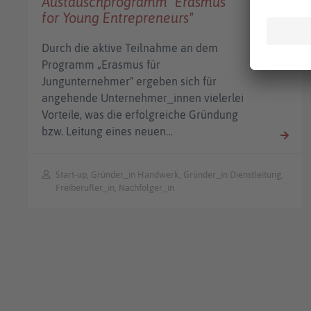
Austauschprogramm "Erasmus
for Young Entrepreneurs"
Durch die aktive Teilnahme an dem
Programm „Erasmus für
Jungunternehmer" ergeben sich für
angehende Unternehmer_innen vielerlei
Vorteile, was die erfolgreiche Gründung
bzw. Leitung eines neuen…
Start-up, Gründer_in Handwerk, Gründer_in Dienstleitung,
Freiberufler_in, Nachfolger_in