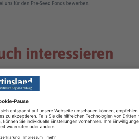
ei uns für den Pre-Seed Fonds bewerben.
uch interessieren
FINANZIERUNG