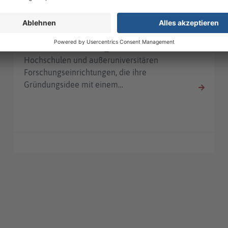
EXIST-Gründerstipendium
Das EXIST-Gründerstipendium
unterstützt Studierende, Absolvent_innen
sowie Wissenschaftler_innen aus
Hochschulen und außeruniversitären
Forschungseinrichtungen, die ihre
Gründungsidee mit einem…